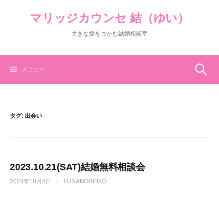
コ
マリッジカウンセ 結（ゆい）
ン
テ
大きな愛をつかむ結婚相談室
ン
ツ
へ
ス
検
メニュー
キ
ッ
索:
プ
タグ:
出会い
2023.10.21(SAT)結婚無料相談会
2023年10月4日
/
FUNANOREIKO