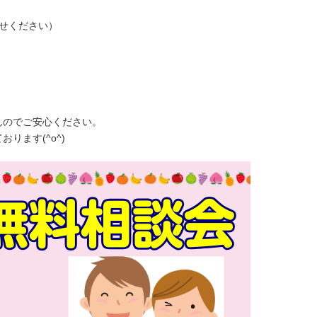
せください）
んのでご安心ください。
ります(^o^)