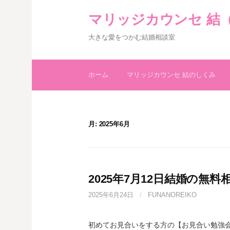
コ
マリッジカウンセ 結
ン
テ
大きな愛をつかむ結婚相談室
ン
ツ
へ
ホーム
マリッジカウンセ 結のしくみ
ス
キ
ッ
プ
月:
2025年6月
2025年7月12日結婚の無
2025年6月24日
/
FUNANOREIKO
初めてお見合いをする方の【お見合い勉強