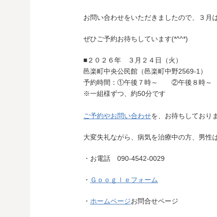
お問い合わせをいただきましたので、３月は夜
ぜひご予約お待ちしています(*^^*)
■２０２６年 ３月２４日（火）
邑楽町中央公民館（邑楽町中野2569-1）
予約時間：①午後７時～ ②午後８時～
※一組様ずつ、約50分です
ご予約やお問い合わせ
を、お待ちしており
大変失礼ながら、病気を治療中の方、男性
・お電話 090-4542-0029
・
Ｇｏｏｇｌｅフォーム
・
ホームページ
お問合せページ