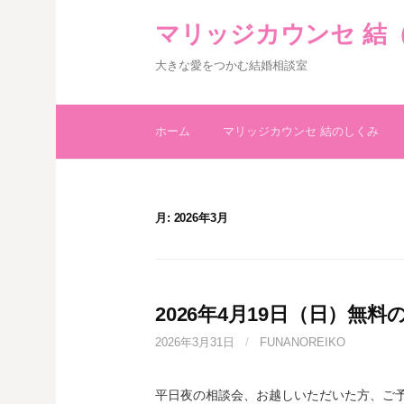
コ
マリッジカウンセ 結
ン
テ
大きな愛をつかむ結婚相談室
ン
ツ
へ
ホーム
マリッジカウンセ 結のしくみ
ス
キ
ッ
プ
月:
2026年3月
2026年4月19日（日）無
2026年3月31日
/
FUNANOREIKO
平日夜の相談会、お越しいただいた方、ご