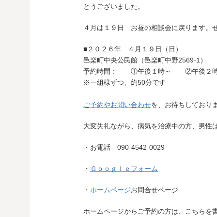
とうございました。
４月は１９日 お昼の相談会に戻ります。
■２０２６年 ４月１９日（日）
邑楽町中央公民館（邑楽町中野2569-1）
予約時間： ①午後１時～ ②午後２
※一組様ずつ、約50分です
ご予約やお問い合わせ
を、お待ちしており
大変失礼ながら、病気を治療中の方、男性
・お電話 090-4542-0029
・
Ｇｏｏｇｌｅフォーム
・
ホームページ
お問合せページ
ホームページからご予約の方は、こちらを