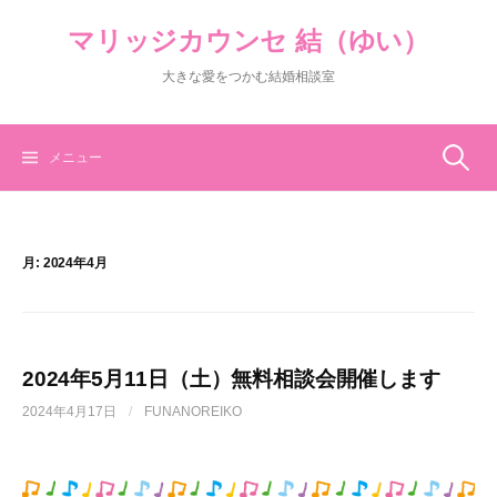
コ
マリッジカウンセ 結（ゆい）
ン
テ
大きな愛をつかむ結婚相談室
ン
ツ
へ
ス
検
メニュー
キ
ッ
索:
プ
月:
2024年4月
2024年5月11日（土）無料相談会開催します
2024年4月17日
/
FUNANOREIKO