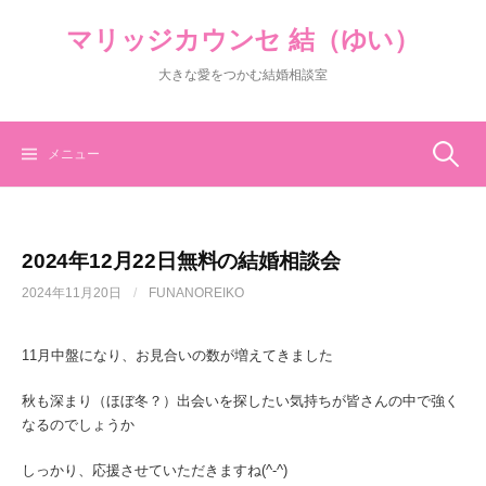
コ
マリッジカウンセ 結（ゆい）
ン
テ
大きな愛をつかむ結婚相談室
ン
ツ
へ
ス
検
メニュー
キ
ッ
索:
プ
2024年12月22日無料の結婚相談会
2024年11月20日
/
FUNANOREIKO
11月中盤になり、お見合いの数が増えてきました
秋も深まり（ほぼ冬？）出会いを探したい気持ちが皆さんの中で強く
なるのでしょうか
しっかり、応援させていただきますね(^-^)