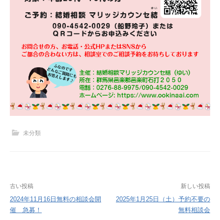
未分類
投
古い投稿
新しい投稿
稿
2024年11月16日無料の相談会開
2025年1月25日（土）予約不要の
催 急募！
無料相談会
ナ