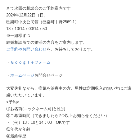
さて次回の相談会のご予約案内です
2024年12月22日（日）
邑楽町中央公民館（邑楽町中野2569-1）
13：10/14：00/14：50
※一組様ずつ
結婚相談所での婚活の内容をご案内します。
ご予約やお問い合わせ
を、お待ちしております。
・
Ｇｏｏｇｌｅフォーム
・
ホームページ
お問合せページ
大変失礼ながら、病気を治療中の方、男性は定期収入の無い方はご遠
慮いただいています。
<予約>
①お名前(ニックネーム可)と性別
②ご希望時間（できましたら2つ以上お知らせください）
・（例）13：10と14：00 OKです
③年代か年齢
④最終学歴