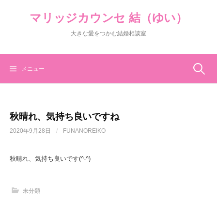
コ
マリッジカウンセ 結（ゆい）
ン
テ
大きな愛をつかむ結婚相談室
ン
ツ
へ
ス
検
メニュー
キ
ッ
索:
プ
秋晴れ、気持ち良いですね
2020年9月28日
/
FUNANOREIKO
秋晴れ、気持ち良いです(^-^)
未分類