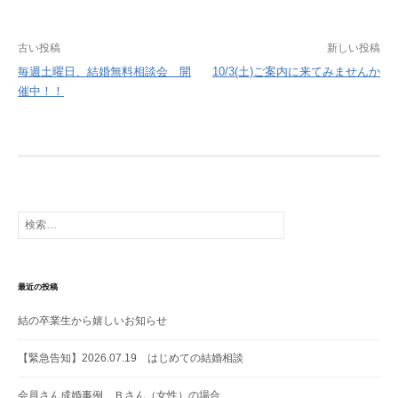
投
古い投稿
新しい投稿
稿
毎週土曜日、結婚無料相談会 開
10/3(土)ご案内に来てみませんか
催中！！
ナ
ビ
ゲ
ー
シ
ョ
検
索:
ン
最近の投稿
結の卒業生から嬉しいお知らせ
【緊急告知】2026.07.19 はじめての結婚相談
会員さん成婚事例 Ｂさん（女性）の場合