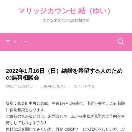
コ
マリッジカウンセ 結（ゆい）
ン
テ
大きな愛をつかむ結婚相談室
ン
ツ
へ
ス
検
メニュー
キ
ッ
索:
プ
2022年1月16日（日）結婚を希望する人のため
の無料相談会
2021年12月14日
/
FUNANOREIKO
/
コメントする
場所：邑楽町中央公民館、午後1時～3時受付、予約不要で、ご到着順
に個別相談となります。
ご都合の合わない方は、お問合せホームから事務所見学のご予約をお
待ちしております(^-^)！
気軽に話を聞いてみたい方、真剣に婚活サービス比較をしたい方、ご