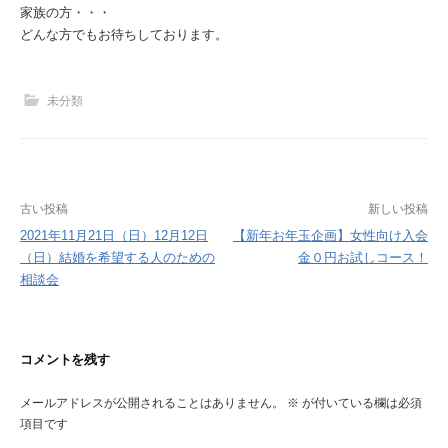
家族の方・・・
どんな方でもお待ちしております。
未分類
投
古い投稿
新しい投稿
稿
2021年11月21日（日）12月12日
【新年お年玉企画】女性向け入会
（日）結婚を希望する人のための
金０円お試しコース！
ナ
相談会
ビ
ゲ
ー
コメントを残す
シ
ョ
メールアドレスが公開されることはありません。
※
が付いている欄は必須
ン
項目です