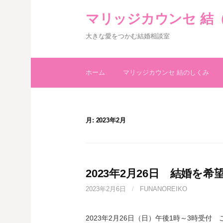
コ
マリッジカウンセ 結
ン
テ
大きな愛をつかむ結婚相談室
ン
ツ
へ
ホーム
マリッジカウンセ 結のしくみ
ス
キ
ッ
プ
月:
2023年2月
2023年2月26日 結婚を
2023年2月6日
/
FUNANOREIKO
2023年2月26日（日）午後1時～3時受付