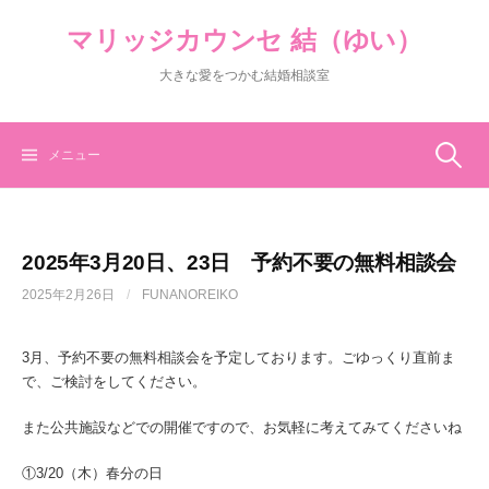
コ
マリッジカウンセ 結（ゆい）
ン
テ
大きな愛をつかむ結婚相談室
ン
ツ
へ
ス
検
メニュー
キ
ッ
索:
プ
2025年3月20日、23日 予約不要の無料相談会
2025年2月26日
/
FUNANOREIKO
3月、予約不要の無料相談会を予定しております。ごゆっくり直前ま
で、ご検討をしてください。
また公共施設などでの開催ですので、お気軽に考えてみてくださいね
①3/20（木）春分の日