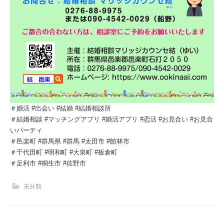
＃婚活 #出会い #結婚 #結婚相談所
＃結婚相談 #マッチングアプリ #婚活アプリ #恋活 #お見合い #お見合
いパーティ
＃邑楽町 #群馬県 #群馬 #太田市 #館林市
＃千代田町 #明和町 #大泉町 #板倉町
＃足利市 #桐生市 #佐野市
未分類