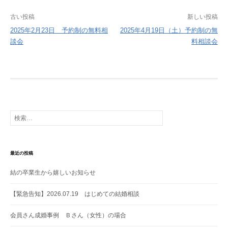
投
古い投稿
新しい投稿
稿
2025年2月23日 予約制の無料相
2025年4月19日（土）予約制の無
談会
料相談会
ナ
ビ
ゲ
ー
シ
ョ
検
索:
ン
最近の投稿
結の卒業生から嬉しいお知らせ
【緊急告知】2026.07.19 はじめての結婚相談
会員さん成婚事例 Ｂさん（女性）の場合