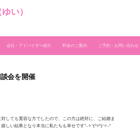
（ゆい）
会社・アドバイザー紹介
料金のご案内
ご予約・お問い合わせ
料相談会を開催
に対しても寛容な方でしたので、この方は絶対に、ご結婚ま
い結果となり本当に私たちも幸せです°˖✧◝(⁰▿⁰)◜✧˖°