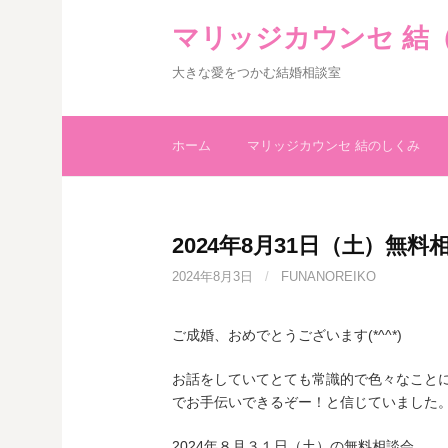
コ
マリッジカウンセ 結
ン
テ
大きな愛をつかむ結婚相談室
ン
ツ
へ
ホーム
マリッジカウンセ 結のしくみ
ス
キ
ッ
プ
2024年8月31日（土）無
2024年8月3日
/
FUNANOREIKO
ご成婚、おめでとうございます(*^^*)
お話をしていてとても常識的で色々なこと
でお手伝いできるぞー！と信じていました。嬉し
2024年８月３１日（土）の無料相談会