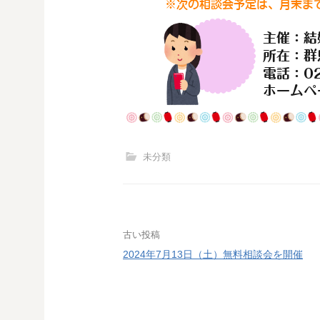
未分類
投
古い投稿
2024年7月13日（土）無料相談会を開催
稿
ナ
ビ