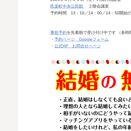
邑楽町中央公民館
２階会議室
予約時間 13：10／14：00／14：50
事前予約
を先着順で受け付け中です （各時
・
予約ページ Googleフォーム
・
公式HP お問合せページ