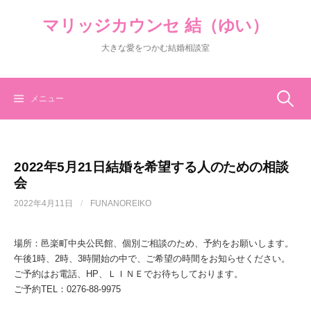
コ
マリッジカウンセ 結（ゆい）
ン
テ
大きな愛をつかむ結婚相談室
ン
ツ
へ
ス
検
メニュー
キ
ッ
索:
プ
2022年5月21日結婚を希望する人のための相談
会
2022年4月11日
/
FUNANOREIKO
場所：邑楽町中央公民館、個別ご相談のため、予約をお願いします。
午後1時、2時、3時開始の中で、ご希望の時間をお知らせください。
ご予約はお電話、HP、ＬＩＮＥでお待ちしております。
ご予約TEL：0276-88-9975