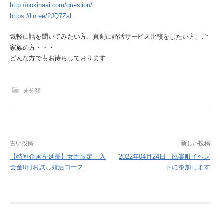
http://ookinaai.com/question/
https://lin.ee/2JQ7Zsl
気軽に話を聞いてみたい方、真剣に婚活サービス比較をしたい方、ご
家族の方・・・
どんな方でもお待ちしております
未分類
投
古い投稿
新しい投稿
稿
【特別企画を延長】女性限定 入
2022年04月24日 邑楽町イベン
会金0円お試し婚活コース
トに参加します
ナ
ビ
ゲ
ー