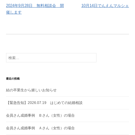
稿
2024年9月28日 無料相談会 開
10月14日でんえんマルシェ
催します
ナ
ビ
ゲ
ー
シ
ョ
検
索:
ン
最近の投稿
結の卒業生から嬉しいお知らせ
【緊急告知】2026.07.19 はじめての結婚相談
会員さん成婚事例 Ｂさん（女性）の場合
会員さん成婚事例 Ａさん（女性）の場合