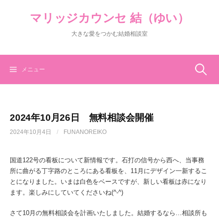
コ
マリッジカウンセ 結（ゆい）
ン
テ
大きな愛をつかむ結婚相談室
ン
ツ
へ
ス
検
メニュー
キ
ッ
索:
プ
2024年10月26日 無料相談会開催
2024年10月4日
/
FUNANOREIKO
国道122号の看板について新情報です。石打の信号から西へ、当事務
所に曲がる丁字路のところにある看板を、11月にデザイン一新するこ
とになりました。いまは白色をベースですが、新しい看板は赤になり
ます。楽しみにしていてくださいね(^-^)
さて10月の無料相談会を計画いたしました。結婚するなら…相談所も