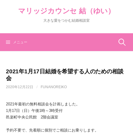
コ
マリッジカウンセ 結（ゆい）
ン
テ
大きな愛をつかむ結婚相談室
ン
ツ
へ
ス
検
メニュー
キ
ッ
索:
プ
2021年1月17日結婚を希望する人のための相談
会
2020年12月22日
/
FUNANOREIKO
2021年最初の無料相談会を計画しました。
1月17日（日）午後1時～3時受付
邑楽町中央公民館 2階会議室
予約不要で、先着順に個別でご相談にお乗りします。