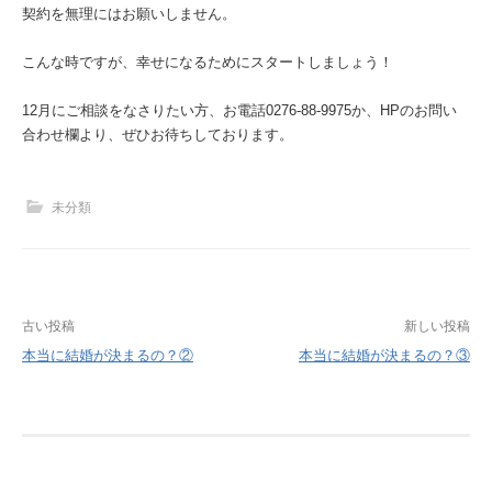
契約を無理にはお願いしません。
こんな時ですが、幸せになるためにスタートしましょう！
12月にご相談をなさりたい方、お電話0276-88-9975か、HPのお問い
合わせ欄より、ぜひお待ちしております。
未分類
投
古い投稿
新しい投稿
稿
本当に結婚が決まるの？②
本当に結婚が決まるの？③
ナ
ビ
ゲ
ー